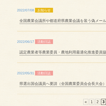
2022/07/08
お知らせ
全国農業会議所や都道府県農業会議を装う偽メー
2022/06/17
活動日誌
認定農業者等農業委員・農地利用最適化推進委員
2022/05/31
活動日誌
県選出国会議員へ要請（全国農業委員会会長大会
«
1
2
3