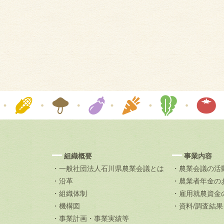
組織概要
事業内容
・一般社団法人石川県農業会議とは
・農業会議の活
・沿革
・農業者年金の
・組織体制
・雇用就農資金
・機構図
・資料/調査結
・事業計画・事業実績等