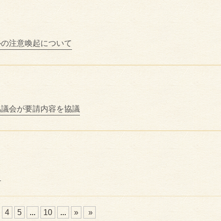
ルの注意喚起について
協議会が要請内容を協議
）
4
5
...
10
...
»
»