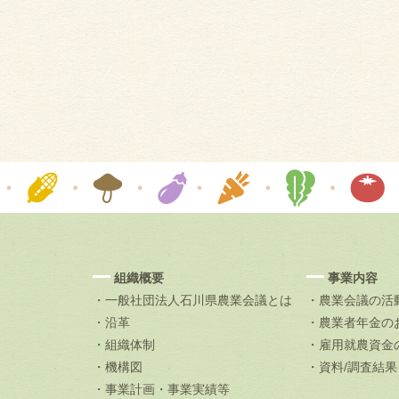
組織概要
事業内容
・一般社団法人石川県農業会議とは
・農業会議の活
・沿革
・農業者年金の
・組織体制
・雇用就農資金
・機構図
・資料/調査結
・事業計画・事業実績等