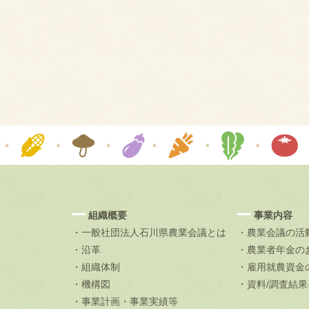
組織概要
事業内容
・一般社団法人石川県農業会議とは
・農業会議の活
・沿革
・農業者年金の
・組織体制
・雇用就農資金
・機構図
・資料/調査結
・事業計画・事業実績等