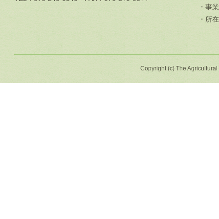
・事業
・所在
Copyright (c) The Agricultural