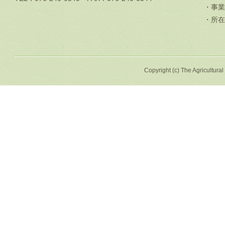
・事業
・所在
Copyright (c) The Agricultural