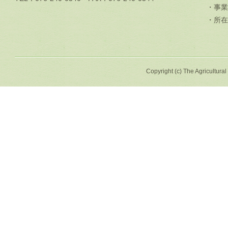
・事業
・所在
Copyright (c) The Agricultural