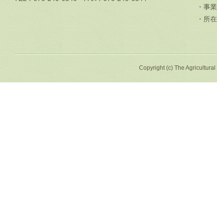
・事業
・所在
Copyright (c) The Agricultural