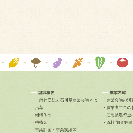
組織概要
事業内容
・一般社団法人石川県農業会議とは
・農業会議の活
・沿革
・農業者年金の
・組織体制
・雇用就農資金
・機構図
・資料/調査結
・事業計画・事業実績等