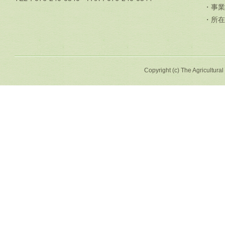
・事業
・所在
Copyright (c) The Agricultural