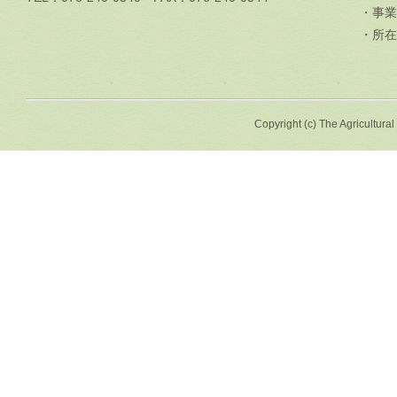
・事業
・所在
Copyright (c) The Agricultural