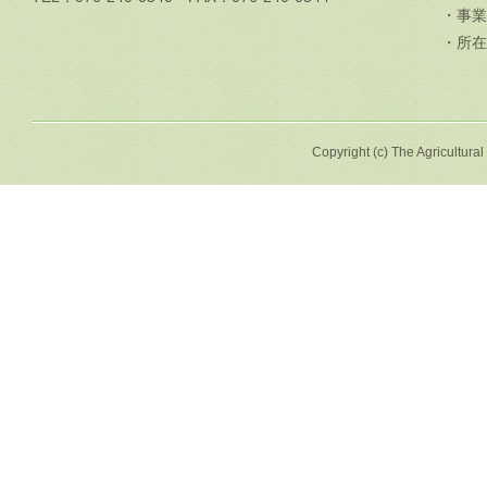
・事業
・所在
Copyright (c) The Agricultural