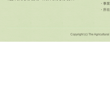
・事業
・所在
Copyright (c) The Agricultural