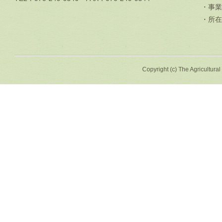
・事業
・所在
Copyright (c) The Agricultural