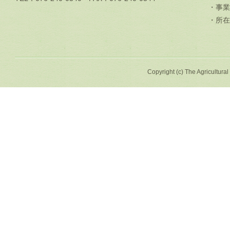
・事業
・所在
Copyright (c) The Agricultural