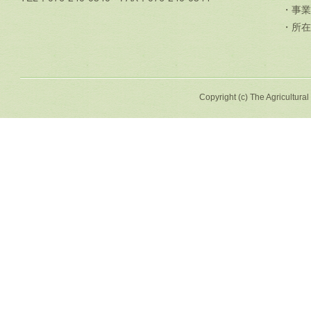
・事業
・所在
Copyright (c) The Agricultural