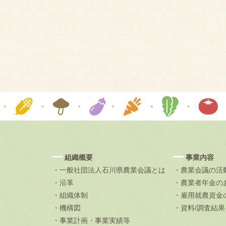
組織概要
事業内容
・一般社団法人石川県農業会議とは
・農業会議の活
・沿革
・農業者年金の
・組織体制
・雇用就農資金
・機構図
・資料/調査結
・事業計画・事業実績等