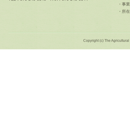
・事業
・所在
Copyright (c) The Agricultural