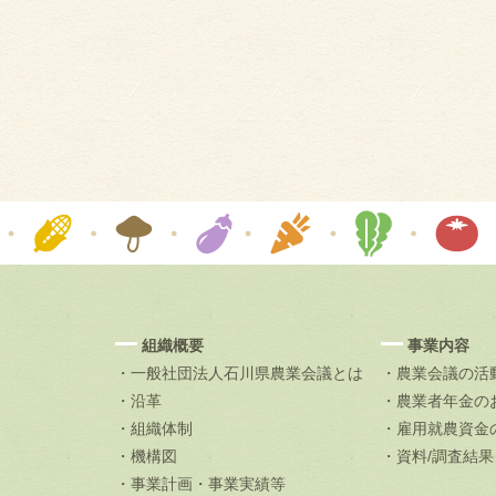
組織概要
事業内容
・一般社団法人石川県農業会議とは
・農業会議の活
・沿革
・農業者年金の
・組織体制
・雇用就農資金
・機構図
・資料/調査結
・事業計画・事業実績等