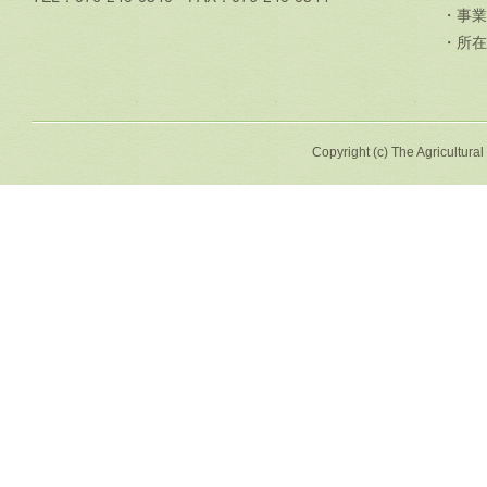
・事業
・所在
Copyright (c) The Agricultural