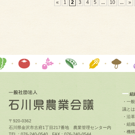
«
1
2
3
4
5
...
10
...
»
組
・一般
議とは
・沿革
〒920-0362
・組織
石川県金沢市古府1丁目217番地 農業管理センター内
・機構
TEL：076-240-0540 FAX：076-240-0544