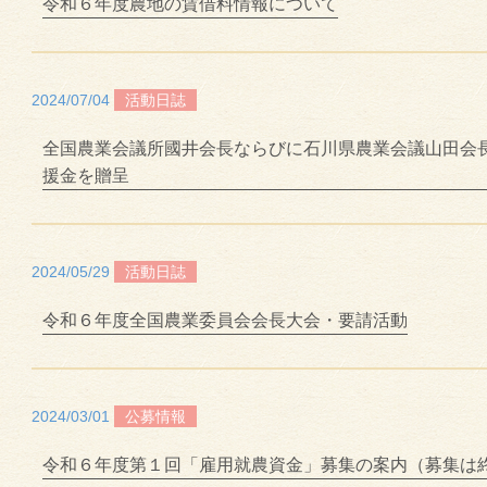
令和６年度農地の賃借料情報について
2024/07/04
活動日誌
全国農業会議所國井会長ならびに石川県農業会議山田会
援金を贈呈
2024/05/29
活動日誌
令和６年度全国農業委員会会長大会・要請活動
2024/03/01
公募情報
令和６年度第１回「雇用就農資金」募集の案内（募集は