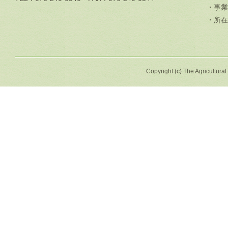
・事業
・所在
Copyright (c) The Agricultural