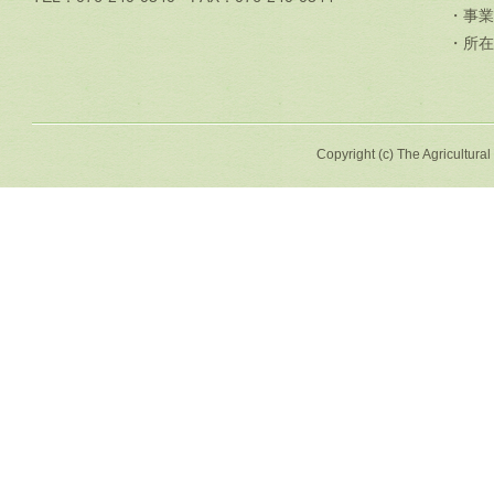
・事業
・所在
Copyright (c) The Agricultural