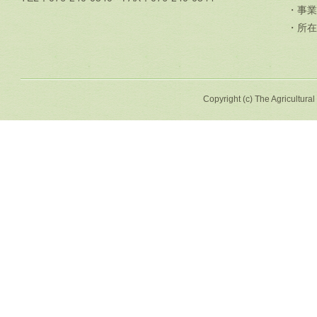
・事業
・所在
Copyright (c) The Agricultural