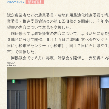
2022/06/17
活動日誌
認定農業者などの農業委員・農地利用最適化推進委員で構
業委員・推進委員協議会の第１回研修会を開催し、今年度
望書の内容について意見を交換した。
同研修会では政策提案の内容について、より活発に意見
３地区に分けて開催。６月１５日に津幡町文化会館シグナ
日に小松市民センター（小松市）、同１７日に石川県立生
市）で開催した。
同協議会では８月に再度、研修会を開催し、要望書の内
定だ。