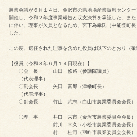
農業会議が６月１４日、金沢市の県地場産業振興センター
開催し、令和２年度事業報告と収支決算を承認した。また
に伴い、理事が欠員となるため、宮下為幸氏（中能登町長
した。
この度、選任された理事を含めた役員は以下のとおり（敬
【役員（令和３年６月１４日現在）】
〇会 長 山田 修路（参議院議員）
（代表理事）
〇副会長 矢田 富郎（津幡町長）
（代表理事）
〇副会長 竹山 武志（白山市農業委員会会長）
〇理 事 井口 栄市（金沢市農業委員会会長）
前川 幸久（小松市農業委員会会長）
村 桂司（羽咋市農業委員会会長）