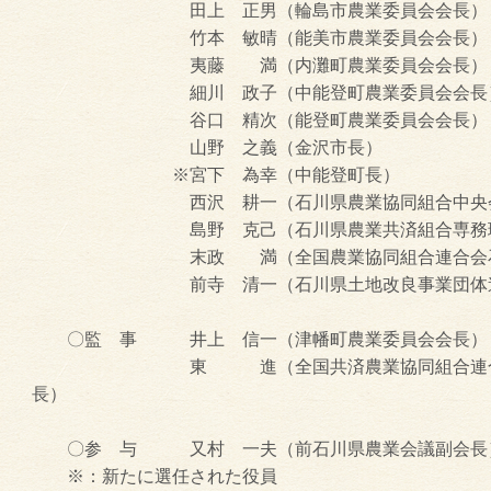
田上 正男（輪島市農業委員会会長）
竹本 敏晴（能美市農業委員会会長）
夷藤 満（内灘町農業委員会会長）
細川 政子（中能登町農業委員会会長
谷口 精次（能登町農業委員会会長）
山野 之義（金沢市長）
※宮下 為幸（中能登町長）
西沢 耕一（石川県農業協同組合中央会代
島野 克己（石川県農業共済組合専務理
末政 満（全国農業協同組合連合会石川
前寺 清一（石川県土地改良事業団体連合
〇監 事 井上 信一（津幡町農業委員会会長）
東 進（全国共済農業協同組合連合会
長）
〇参 与 又村 一夫（前石川県農業会議副会長
※：新たに選任された役員