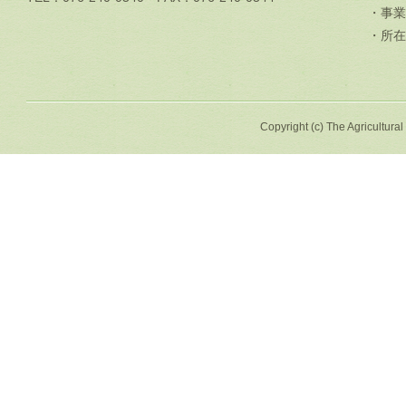
・事業
・所在
Copyright (c) The Agricultural