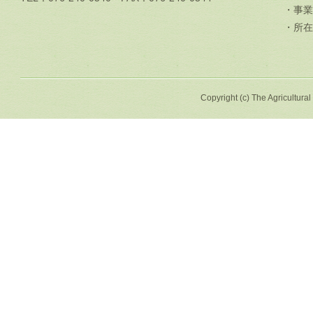
・事業
・所在
Copyright (c) The Agricultural