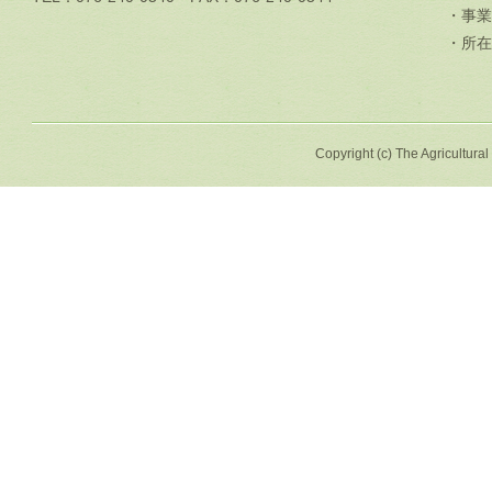
・事業
・所在
Copyright (c) The Agricultural