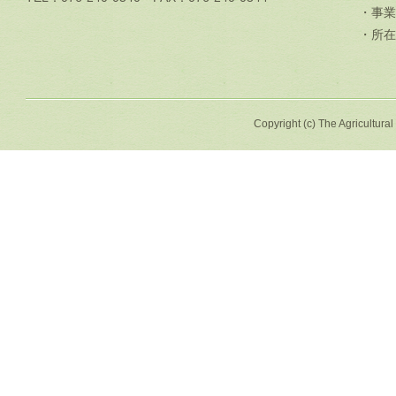
・事業
・所在
Copyright (c) The Agricultural