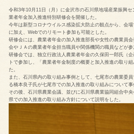
令和3年10月11日（月）に金沢市の石川県地場産業振興セ
業者年金加入推進特別研修会を開催した。
今年は新型コロナウイルス感染拡大防止の観点から、会場
に加え、Webでのリモート参加も可能とした。
研修会には、農業者年金の加入推進部長や女性の農業員会
会やＪＡの農業者年金担当職員や関係機関の職員などが参
研修会では、独立行政法人農業者年金の久保田一郎氏（企
トで参加し、「農業者年金制度の概要と加入推進の取り組
た。
また、石川県内の取り組み事例として、七尾市の農業委員
る橋本良子氏が七尾市での加入推進の取り組みについて事
その後、石川県農業会議、並びに石川県農業協同組合中央
県での加入推進の取り組み方針について説明をした。