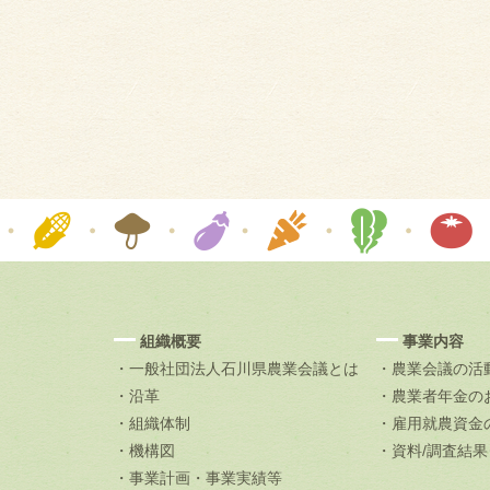
組織概要
事業内容
・一般社団法人石川県農業会議とは
・農業会議の活
・沿革
・農業者年金の
・組織体制
・雇用就農資金
・機構図
・資料/調査結
・事業計画・事業実績等