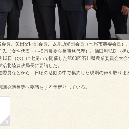
修路会長、矢田富郎副会長、坂井助光副会長（七尾市農委会長）
子氏（女性代表・小松市農委会長職務代理）、佛田利弘氏（担
12日（水）に七尾市で開催した第63回石川県農業委員会大会
栄治北陸農政局長に要請した。
進委員などから、日頃の活動の中で集約した現場の声を取りま
県議会議長等へ要請をする予定としている。