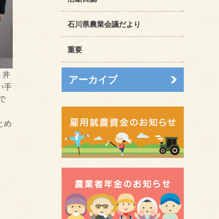
石川県農業会議だより
重要
、井
アーカイブ
い手
で
とめ